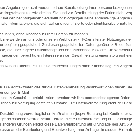
en Angaben gemacht werden, ist die Bereitstellung Ihrer personenbezogenen 
Vertragsabschluss erforderlich. Sie sind zur Bereitstellung der Daten nicht verp
eit bei den nachfolgenden Verarbeitungsvorgängen keine anderweitige Angabe
le Informationen, die sich auf eine identifizierte oder identifizierbare natür
besuchen, ohne Angaben zu Ihrer Person zu machen.
bsite werden an uns oder unseren Webhoster / IT-Dienstleister Nutzungsdaten 
ver-Logfiles) gespeichert. Zu diesen gespeicherten Daten gehören z.B. der 
sse, die übertragene Datenmenge und der anfragende Provider. Die Verarbeitun
rwiegenden berechtigten Interesse an der Gewährleistung eines störungsfrei
es.
ch Kanada übermittelt. Für Datenübermittlungen nach Kanada liegt ein Ang
. Die Kontaktdaten des für die Datenverarbeitung Verantwortlichen finden S
Kunden per E-Mail
it uns in Geschäftskontakt treten, erheben wir Ihre personenbezogenen Date
 Ihnen zur Verfügung gestellten Umfang. Die Datenverarbeitung dient der Bea
urchführung vorvertraglichen Maßnahmen (bspw. Beratung bei Kaufinteresse,
geschlossenen Vertrag betrifft, erfolgt diese Datenverarbeitung auf Grundlage
 anderen Gründen erfolgt diese Datenverarbeitung auf Grundlage des Art. 6 
eresse an der Bearbeitung und Beantwortung Ihrer Anfrage. In diesem Fall hab