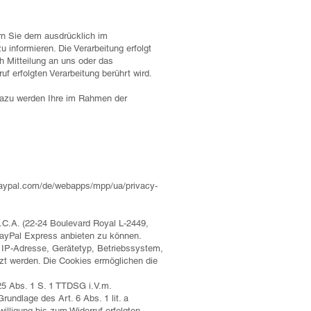
n Sie dem ausdrücklich im
informieren. Die Verarbeitung erfolgt
ch Mitteilung an uns oder das
 erfolgten Verarbeitung berührt wird.
Dazu werden Ihre im Rahmen der
paypal.com/de/webapps/mpp/ua/privacy-
S.C.A. (22-24 Boulevard Royal L-2449,
ayPal Express anbieten zu können.
 IP-Adresse, Gerätetyp, Betriebssystem,
zt werden. Die Cookies ermöglichen die
 25 Abs. 1 S. 1 TTDSG i.V.m.
rundlage des Art. 6 Abs. 1 lit. a
illigung bis zum Widerruf erfolgten