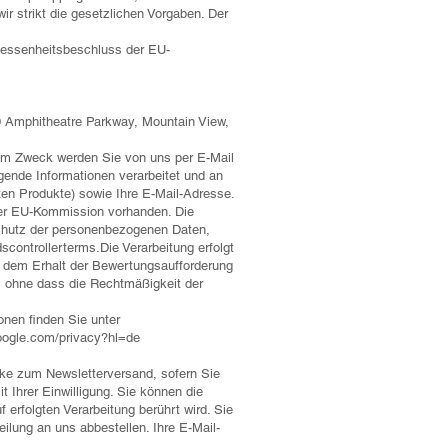
 wir strikt die gesetzlichen Vorgaben. Der
emessenheitsbeschluss der EU-
0 Amphitheatre Parkway, Mountain View,
sem Zweck werden Sie von uns per E-Mail
gende Informationen verarbeitet und an
llten Produkte) sowie Ihre E-Mail-Adresse.
 der EU-Kommission vorhanden. Die
 Schutz der personenbezogenen Daten,
dscontrollerterms.Die
Verarbeitung erfolgt
nd dem Erhalt der Bewertungsaufforderung
n, ohne dass die Rechtmäßigkeit der
nen finden Sie unter
google.com/privacy?hl=de
cke zum Newsletterversand, sofern Sie
 Ihrer Einwilligung. Sie können die
 erfolgten Verarbeitung berührt wird. Sie
ilung an uns abbestellen. Ihre E-Mail-