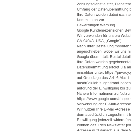
Zahlungsdienstleister, Diensteanb
Umfang der Datenübermittlung 
Ihre Daten werden dabei u.a. na
Kommission vor.
Bewertungen Werbung
Google Kundenrezensionen Bew
Wir verwenden für unsere Webs
CA 94043, USA; „Google“).
Nach Ihrer Bestellung möchten
angeschrieben, wobei wir uns hi
Google übermittelt: Bestelldeta
Ihre Daten werden gegebenenfal
Datenübermittlung erfolgt u.a 
einsehbar unter:
https://privacy
auf Grundlage des Art. 6 Abs.1 
ausdrücklich zugestimmt haben. 
aufgrund der Einwilligung bis zu
Nähere Informationen zu Nutz
https://www.google.com/shoppin
Verwendung der E-Mail-Adresse 
Wir nutzen Ihre E-Mail-Adresse
dem ausdrücklich zugestimmt hab
Einwilligung jederzeit widerrufe
können dazu den Newsletter jed
Adresse wird danach aus dem Ver