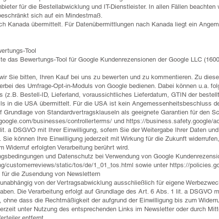
ieter für die Bestellabwicklung und IT-Dienstleister. In allen Fällen beachten
beschränkt sich auf ein Mindestmaß.
ch Kanada übermittelt. Für Datenübermittlungen nach Kanada liegt ein Ang
ertungs-Tool
ite das Bewertungs-Tool für Google Kundenrezensionen der Google LLC (160
 wir Sie bitten, Ihren Kauf bei uns zu bewerten und zu kommentieren. Zu die
erbei des Umfrage-Opt-in-Moduls von Google bedienen. Dabei können u.a. fol
ils (z.B. Bestell-ID, Lieferland, voraussichtliches Lieferdatum, GTIN der beste
ls in die USA übermittelt. Für die USA ist kein Angemessenheitsbeschluss
auf Grundlage von Standardvertragsklauseln als geeignete Garantien für den
.google.com/businesses/controllerterms/
und
https://business.safety.google/a
lit. a DSGVO mit Ihrer Einwilligung, sofern Sie der Weitergabe Ihrer Daten u
Sie können Ihre Einwilligung jederzeit mit Wirkung für die Zukunft widerrufe
m Widerruf erfolgten Verarbeitung berührt wird.
ungsbedingungen und Datenschutz bei Verwendung von Google Kundenrezensio
g/customerreviews/static/tos/de/1_01_tos.html
sowie unter
https://policies.
für die Zusendung von Newslettern
 unabhängig von der Vertragsabwicklung ausschließlich für eigene Werbezwe
en. Die Verarbeitung erfolgt auf Grundlage des Art. 6 Abs. 1 lit. a DSGVO mit
n, ohne dass die Rechtmäßigkeit der aufgrund der Einwilligung bis zum Widerruf
erzeit unter Nutzung des entsprechenden Links im Newsletter oder durch Mitte
teiler entfernt.