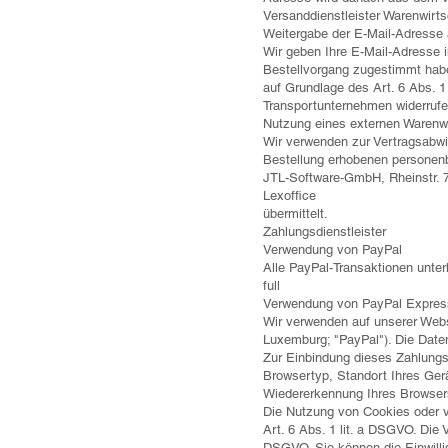
Versanddienstleister Warenwirts
Weitergabe der E-Mail-Adresse 
Wir geben Ihre E-Mail-Adresse 
Bestellvorgang zugestimmt haben
auf Grundlage des Art. 6 Abs. 1 
Transportunternehmen widerrufen
Nutzung eines externen Warenw
Wir verwenden zur Vertragsabw
Bestellung erhobenen persone
JTL-Software-GmbH, Rheinstr. 
Lexoffice
übermittelt.
Zahlungsdienstleister
Verwendung von PayPal
Alle PayPal-Transaktionen unter
full
Verwendung von PayPal Expres
Wir verwenden auf unserer Websi
Luxemburg; "PayPal"). Die Date
Zur Einbindung dieses Zahlungsd
Browsertyp, Standort Ihres Gera
Wiedererkennung Ihres Browser
Die Nutzung von Cookies oder ve
Art. 6 Abs. 1 lit. a DSGVO. Die 
DSGVO. Sie können die Einwilli