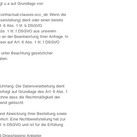
gt u.a auf Grundlage von
d-contractual-clauses-scc_de. Wenn die
rstellung) dient oder einen bereits
. 6 Abs. 1 lit. b DSGVO.
Abs. 1 lit. f DSGVO aus unserem
 an der Beantwortung Ihrer Anfrage. In
ser auf Art. 6 Abs. 1 lit. f DSGVO
 unter Beachtung gesetzlicher
aben.
Umfang. Die Datenverarbeitung dient
rfolgt auf Grundlage des Art. 6 Abs. 1
, ohne dass die Rechtmäßigkeit der
ßend gelöscht.
 und Abwicklung Ihrer Bestellung sowie
rlich. Eine Nichtbereitstellung hat zur
. b DSGVO und ist für die Erfüllung
d Dropshipping Anbieter,