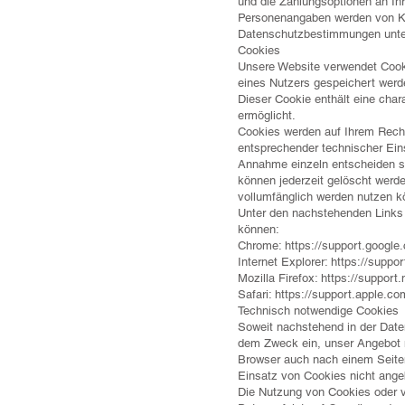
und die Zahlungsoptionen an Ihr
Personenangaben werden von Kl
Datenschutzbestimmungen unt
Cookies
Unsere Website verwendet Cooki
eines Nutzers gespeichert werd
Dieser Cookie enthält eine cha
ermöglicht.
Cookies werden auf Ihrem Rechn
entsprechender technischer Eins
Annahme einzeln entscheiden so
können jederzeit gelöscht wer
vollumfänglich werden nutzen k
Unter den nachstehenden Links k
können:
Chrome: https://support.googl
Internet Explorer: https://supp
Mozilla Firefox:
https://support
Safari: https://support.apple.c
Technisch notwendige Cookies
Soweit nachstehend in der Date
dem Zweck ein, unser Angebot n
Browser auch nach einem Seiten
Einsatz von Cookies nicht angeb
Die Nutzung von Cookies oder v