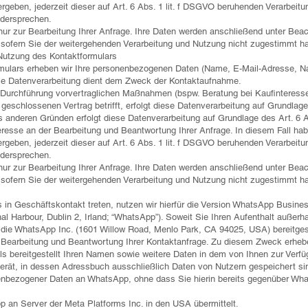
ergeben, jederzeit dieser auf Art. 6 Abs. 1 lit. f DSGVO beruhenden Verarbeitu
dersprechen.
nur zur Bearbeitung Ihrer Anfrage. Ihre Daten werden anschließend unter Bea
, sofern Sie der weitergehenden Verarbeitung und Nutzung nicht zugestimmt h
Nutzung des Kontaktformulars
mulars erheben wir Ihre personenbezogenen Daten (Name, E-Mail-Adresse, Nac
Die Datenverarbeitung dient dem Zweck der Kontaktaufnahme.
urchführung vorvertraglichen Maßnahmen (bspw. Beratung bei Kaufinteresse,
geschlossenen Vertrag betrifft, erfolgt diese Datenverarbeitung auf Grundlage
 anderen Gründen erfolgt diese Datenverarbeitung auf Grundlage des Art. 6 
eresse an der Bearbeitung und Beantwortung Ihrer Anfrage. In diesem Fall hab
ergeben, jederzeit dieser auf Art. 6 Abs. 1 lit. f DSGVO beruhenden Verarbeitu
dersprechen.
nur zur Bearbeitung Ihrer Anfrage. Ihre Daten werden anschließend unter Bea
, sofern Sie der weitergehenden Verarbeitung und Nutzung nicht zugestimmt h
n Geschäftskontakt treten, nutzen wir hierfür die Version WhatsApp Busine
l Harbour, Dublin 2, Irland; “WhatsApp”). Soweit Sie Ihren Aufenthalt außer
 die WhatsApp Inc. (1601 Willow Road, Menlo Park, CA 94025, USA) bereitgest
r Bearbeitung und Beantwortung Ihrer Kontaktanfrage. Zu diesem Zweck erhebe
lls bereitgestellt Ihren Namen sowie weitere Daten in dem von Ihnen zur Verf
gerät, in dessen Adressbuch ausschließlich Daten von Nutzern gespeichert si
nbezogener Daten an WhatsApp, ohne dass Sie hierin bereits gegenüber Whats
 an Server der Meta Platforms Inc. in den USA übermittelt.