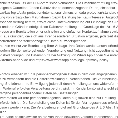
enheitsbeschluss der EU-Kommission vorhanden. Die Datenübermittlung erfol
eeignete Garantien für den Schutz der personenbezogenen Daten, einsehbar
/law/law-topic/data-protection/international-dimension-data-protection/standar
ung vorvertraglichen Maßnahmen (bspw. Beratung bei Kaufinteresse, Angebotse
senen Vertrag betrifft, erfolgt diese Datenverarbeitung auf Grundlage des Art
 anderen Gründen erfolgt diese Datenverarbeitung auf Grundlage des Art. 6 
eresse am Bereitstellen einer schnellen und einfachen Kontaktaufnahme sowie
, aus Gründen, die sich aus Ihrer besonderen Situation ergeben, jederzeit die
betreffender personenbezogener Daten zu widersprechen.
utzen wir nur zur Bearbeitung Ihrer Anfrage. Ihre Daten werden anschließend
, sofern Sie der weitergehenden Verarbeitung und Nutzung nicht zugestimmt h
ungsbedingungen und Datenschutz bei Nutzung von WhatsApp finden Sie unter
/#terms-of-service und https://www.whatsapp.com/legal/#privacy-policy.
nkontos erheben wir Ihre personenbezogenen Daten in dem dort angegebenen 
 zu verbessern und die Bestellabwicklung zu vereinfachen. Die Verarbeitung e
ung. Sie können Ihre Einwilligung jederzeit durch Mitteilung an uns widerrufen
m Widerruf erfolgten Verarbeitung berührt wird. Ihr Kundenkonto wird anschlie
itergabe personenbezogener Daten bei Bestellungen
verarbeiten wir Ihre personenbezogenen Daten nur, soweit dies zur Erfüllung
forderlich ist. Die Bereitstellung der Daten ist für den Vertragsschluss erforde
ssen werden kann. Die Verarbeitung erfolgt auf Grundlage des Art. 6 Abs. 1 lit
lich.
olgt dabei beispielsweise an die von Ihnen gewählten Versandunternehmen un