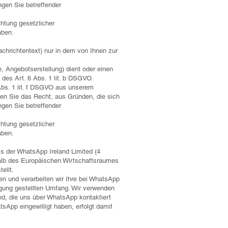
ngen Sie betreffender
chtung gesetzlicher
aben.
hrichtentext) nur in dem von Ihnen zur
 Angebotserstellung) dient oder einen
 des Art. 6 Abs. 1 lit. b DSGVO.
Abs. 1 lit. f DSGVO aus unserem
en Sie das Recht, aus Gründen, die sich
ngen Sie betreffender
chtung gesetzlicher
aben.
ss der WhatsApp Ireland Limited (4
halb des Europäischen Wirtschaftsraumes
ellt.
n und verarbeiten wir Ihre bei WhatsApp
ügung gestellten Umfang. Wir verwenden
nd, die uns über WhatsApp kontaktiert
App eingewilligt haben, erfolgt damit