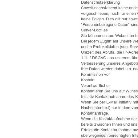
Datenschutzerklärung
Soweit nachstehend keine ander
vorgeschrieben, noch für einen 
keine Folgen. Dies gilt nur sow
"Personenbezogene Daten" sind al
Server-Logfiles
Sie können unsere Webseiten 
Bei jedem Zugriff auf unsere We
und in Protokolldaten (sog. Ser
Uhrzeit des Abrufs, die IP-Adre
1 lit. f DSGVO aus unserem übe
Verbesserung unseres Angebot
Ihre Daten werden dabei u.a. na
Kommission vor.
Kontakt
Verantwortlicher
Kontaktieren Sie uns auf Wunsch
Initiativ-Kontaktaufnahme des 
Wenn Sie per E-Mail initiativ m
Nachrichtentext) nur in dem von
Kontaktanfrage.
Wenn die Kontaktaufnahme der D
bereits zwischen Ihnen und uns 
Erfolgt die Kontaktaufnahme aus
überwiegenden berechtigten Int