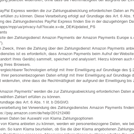
yPal Express werden die zur Zahlungsabwicklung erforderlichen Daten an PayP
 erfüllen zu können. Diese Verarbeitung erfolgt auf Grundlage des Art. 6 Abs.
ng des Zahlungsdienstes PayPal Express finden Sie in der dazugehörigen Dat
bapps/mpp/ua/privacy-full?locale.x=de_DE#Updated_PS
ents
site den Zahlungsdienst Amazon Payments der Amazon Payments Europe s.c.
).
m Zweck, Ihnen die Zahlung über den Zahlungsdienst Amazon Payments anbie
dienstes ist es erforderlich, dass Amazon Payments beim Aufruf der Website 
ndort Ihres Geräts) sammelt, speichert und analysiert. Hierzu können auch
ng Ihres Browsers.
rgleichbarer Technologien erfolgt mit Ihrer Einwilligung auf Grundlage des § 
g Ihrer personenbezogenen Daten erfolgt mit Ihrer Einwilligung auf Grundlage d
it widerrufen, ohne dass die Rechtmäßigkeit der aufgrund der Einwilligung bis
Amazon Payments” werden die zur Zahlungsabwicklung erforderlichen Daten 
ählten Zahlart erfüllen zu können.
rundlage des Art. 6 Abs. 1 lit. b DSGVO.
nverarbeitung bei Verwendung des Zahlungsdienstes Amazon Payments finden 
ttps://pay.amazon.com/de/help/201212490
nen Daten bei Auswahl von Klarna Zahlungsoptionen
von Klarna anbieten zu können, werden wir personenbezogene Daten, wie be
tteln. So kann Klarna beurteilen, ob Sie die über Klarna angebotenen Zahlun