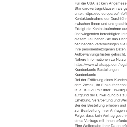
Für die USA ist kein Angemess
Standardvertragsklauseln als g
unter: https://ec.europa.eu/info
Kontaktaufnahme der Durchführ
zwischen Ihnen und uns geschlos
Erfolgt die Kontaktaufnahme aus
überwiegenden berechtigten Int
diesem Fall haben Sie das Recht
beruhenden Verarbeitungen Sie 
Ihre personenbezogenen Daten n
Aufbewahrungsfristen gelöscht
Nähere Informationen zu Nutz
https://www.whatsapp.com/legal
Kundenkonto Bestellungen
Kundenkonto
Bei der Eröffnung eines Kunde
dem Zweck, Ihr Einkaufserlebnis
lit. a DSGVO mit Ihrer Einwillig
aufgrund der Einwilligung bis zu
Erhebung, Verarbeitung und We
Bei der Bestellung erheben und 
zur Bearbeitung Ihrer Anfragen er
Folge, dass kein Vertrag geschlo
eines Vertrags mit Ihnen erforder
Eine Weitergabe Ihrer Daten erf