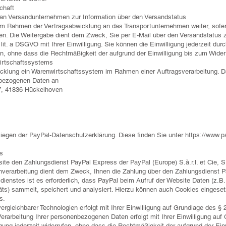
chaft
an Versandunternehmen zur Information über den Versandstatus
im Rahmen der Vertragsabwicklung an das Transportunternehmen weiter, sofer
. Die Weitergabe dient dem Zweck, Sie per E-Mail über den Versandstatus zu 
lit. a DSGVO mit Ihrer Einwilligung. Sie können die Einwilligung jederzeit dur
, ohne dass die Rechtmäßigkeit der aufgrund der Einwilligung bis zum Widerruf
irtschaftssystems
icklung ein Warenwirtschaftssystem im Rahmen einer Auftragsverarbeitung. 
nbezogenen Daten an
7, 41836 Hückelhoven
liegen der PayPal-Datenschutzerklärung. Diese finden Sie unter
https://www.
s
te den Zahlungsdienst PayPal Express der PayPal (Europe) S.à.r.l. et Cie, 
nverarbeitung dient dem Zweck, Ihnen die Zahlung über den Zahlungsdienst P
ienstes ist es erforderlich, dass PayPal beim Aufruf der Website Daten (z.B.
̈ts) sammelt, speichert und analysiert. Hierzu können auch Cookies eingeset
s.
rgleichbarer Technologien erfolgt mit Ihrer Einwilligung auf Grundlage des §
Verarbeitung Ihrer personenbezogenen Daten erfolgt mit Ihrer Einwilligung auf G
gung jederzeit widerrufen, ohne dass die Rechtmäßigkeit der aufgrund der Einw