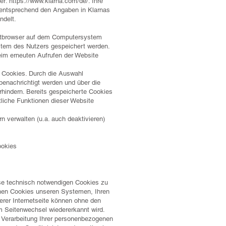
ter:
https://www.klarna.com/de/.
Ihre
entsprechend den Angaben in Klarnas
delt.
rnetbrowser auf dem Computersystem
stem des Nutzers gespeichert werden.
beim erneuten Aufrufen der Website
n Cookies. Durch die Auswahl
enachrichtigt werden und über die
hindern. Bereits gespeicherte Cookies
mtliche Funktionen dieser Website
n verwalten (u.a. auch deaktivieren)
ookies
se technisch notwendigen Cookies zu
chen Cookies unseren Systemen, Ihren
er Internetseite können ohne den
em Seitenwechsel wiedererkannt wird.
e Verarbeitung Ihrer personenbezogenen