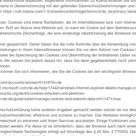
e Bedürfnisse anpassen. Allgemeine Informationen zu Klarna erhalten Sie un
arna in Übereinstimmung mit den geltenden Datenschutzbestimmungen und 
er
https://cdn.klarna.com/1.0/shared/content/legal/terms/0/de_de/privacy
behan
es. Cookies sind kleine Textdateien, die im Internetbrowser bzw. vom Inte
en. Ruft ein Nutzer eine Website auf, so kann ein Cookie auf dem Betriebssy
rakteristische Zeichenfolge, die eine eindeutige Identifizierung des Browsers 
er gespeichert. Daher haben Sie die volle Kontrolle über die Verwendung vo
tellungen in Ihrem Internetbrowser können Sie vor dem Setzen von Cookies b
wie die Speicherung der Cookies und Übermittlung der enthaltenen Daten ver
den. Wir weisen Sie jedoch darauf hin, dass Sie dann gegebenenfalls nicht sä
önnen.
önnen Sie sich informieren, wie Sie die Cookies bei den wichtigsten Browser
e.com/accounts/answer/61416?hl=de
ort.microsoft.com/de-de/help/17442/windows-internet-explorer-delete-manage-c
.mozilla.org/de/kb/cookies-erlauben-und-ablehnen
om/de-de/guide/safari/manage-cookies-and-website-data-sfri11471/mac
nschutzerklärung keine anderen Angaben gemacht werden setzen wir nur die
utzerfreundlicher, effektiver und sicherer zu machen. Des Weiteren ermögli
wechsel zu erkennen und Ihnen Services anzubieten. Einige Funktionen unser
oten werden. Für diese ist es erforderlich, dass der Browser auch nach ein
ergleichbarer Technologien erfolgt auf Grundlage des § 25 Abs. 2 TTDSG. Di